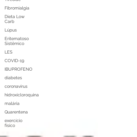
Fibromialgia
Dieta Low
Carb
Lúpus
Eritematoso
Sistêmico
LES
COVID-19
IBUPROFENO
diabetes
coronavírus
hidroxicloroquina
malária
Quarentena
exercício
físico