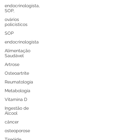
endocrinologista,
SOP,
ovários
policísticos
SOP
endocrinologista
Alimentação
Saudável
Artrose
Osteoartrite
Reumatologia
Metabologia
Vitamina D
Ingestão de
Álcool
câncer
osteoporose
Tireóide