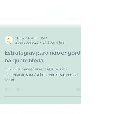
SEO Auditoria OCDMB
2 de abr. de 2020
2 min de leitura
Estratégias para não engordar
na quarentena.
É possível vencer essa fase e ter uma
alimentação saudável durante o isolamento
social.