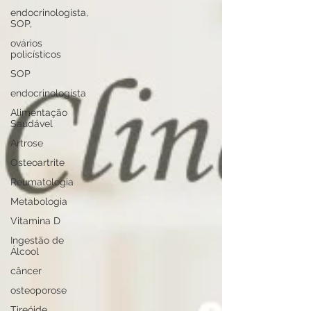
endocrinologista,
SOP,
ovários
policísticos
SOP
endocrinologista
Alimentação
Saudável
Artrose
Osteoartrite
Reumatologia
Metabologia
Vitamina D
Ingestão de
Álcool
câncer
osteoporose
Tireóide