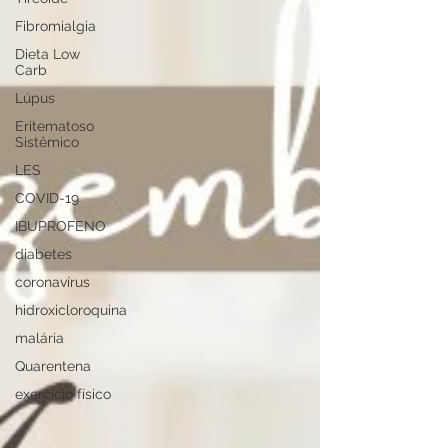
Fibromialgia
Dieta Low
Carb
Lúpus
Eritematoso
Sistêmico
LES
COVID-19
IBUPROFENO
diabetes
coronavírus
hidroxicloroquina
malária
Quarentena
exercício físico