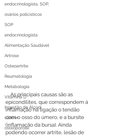
endocrinologista, SOP,
ovários policísticos
SOP
endocrinologista
Alimentação Saudável
Artrose
Osteoartrite
Reumatologia
Metabologia
    As principais causas são as 
Vitamina D
epicondilites, que correspondem à 
Ingestão de Álcool
inflamação na ligação o tendão 
com o osso do úmero, e a bursite 
câncer
(inflamação da bursa). Ainda 
osteoporose
podendo ocorrer artrite, lesão de 