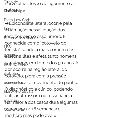
Tireóide
nervo ulnar, lesão de ligamento e 
outras.
Fibromialgia
Dieta Low Carb
➡️Epicondilite lateral ocorre pela 
Lúpus
inflamação nessa ligação dos 
tendões com o osso úmero. É 
Eritematoso Sistêmico
conhecida como “cotovelo do 
LES
tenista”, sendo a mais comum das 
COVID-19
epicondilites e afeta tanto homens 
e mulheres em torno dos 50 anos. A 
IBUPROFENO
dor ocorre na região lateral do 
diabetes
cotovelo, piora com a pressão 
nesse local e movimento do punho. 
coronavírus
O diagnóstico é clínico, podendo 
hidroxicloroquina
utilizar ultrassom ou ressonância. 
malária
Na maioria dos casos dura algumas 
semanas (12-18 semanas) e 
Quarentena
melhora mas pode evoluir 