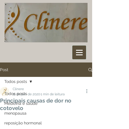
Post
Todos posts
Clinere
Todos posts
11 de jun. de 2020
1 min de leitura
Principais causas de dor no
Medicina e saúde
cotovelo
menopausa
reposição hormonal