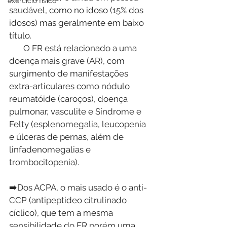
exercício físico
saudável, como no idoso (15% dos 
idosos) mas geralmente em baixo 
título.
       O FR está relacionado a uma 
doença mais grave (AR), com 
surgimento de manifestações 
extra-articulares como nódulo 
reumatóide (caroços), doença 
pulmonar, vasculite e Síndrome e 
Felty (esplenomegalia, leucopenia 
e úlceras de pernas, além de 
linfadenomegalias e 
trombocitopenia).
➡️Dos ACPA, o mais usado é o anti-
CCP (antipeptideo citrulinado 
cíclico), que tem a mesma 
sensibilidade do FR porém uma 