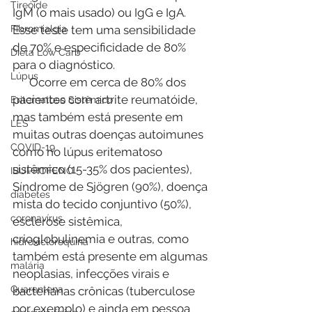
Tireóide
IgM (o mais usado) ou IgG e IgA. 
Fibromialgia
Esse teste tem uma sensibilidade 
de 70% e especificidade de 80% 
Dieta Low Carb
para o diagnóstico.
Lúpus
      Ocorre em cerca de 80% dos 
pacientes com artrite reumatóide, 
Eritematoso Sistêmico
mas também está presente em 
LES
muitas outras doenças autoimunes 
COVID-19
como no lúpus eritematoso 
sistêmico (15-35% dos pacientes), 
IBUPROFENO
Síndrome de Sjögren (90%), doença 
diabetes
mista do tecido conjuntivo (50%), 
coronavírus
esclerose sistêmica, 
crioglobulinemia e outras, como 
hidroxicloroquina
também está presente em algumas 
malária
neoplasias, infecções virais e 
Quarentena
bacterianas crônicas (tuberculose 
por exemplo) e ainda em pessoa 