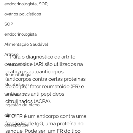
endocrinologista, SOP,
ovários policísticos
SOP
endocrinologista
Alimentação Saudável
Artrose
    Para o diagnóstico da artrite 
reumatóide (AR) são utilizados na 
Osteoartrite
prática os autoanticorpos 
Reumatologia
(anticorpos contra certas proteínas 
Metabologia
do corpo)  fator reumatóide (FR) e 
anticorpos anti peptídeos 
Vitamina D
citrulinados (ACPA).
Ingestão de Álcool
câncer
➡️ O FR é um anticorpo contra uma 
fração Fc de IgG, uma proteína no 
osteoporose
sangue. Pode ser  um FR do tipo 