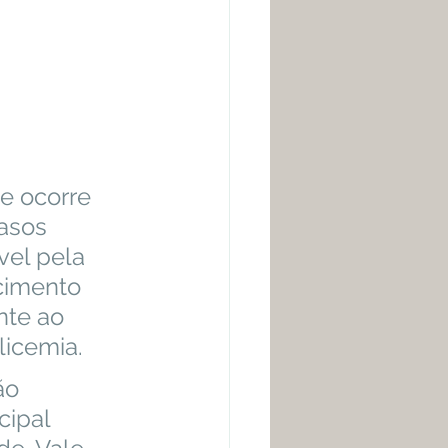
asos 
vel pela 
cimento 
nte ao 
icemia. 
ipal 