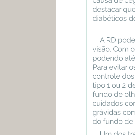
causa de ceg
destacar qu
diabéticos de
    A RD pode surgir sem que o paciente note diferença em sua 
visão. Com o
podendo até 
Para evitar 
controle dos
tipo 1 ou 2 d
fundo de olh
cuidados co
grávidas co
do fundo de 
    Um dos tratamentos disponíveis na retinopatia diabética é 