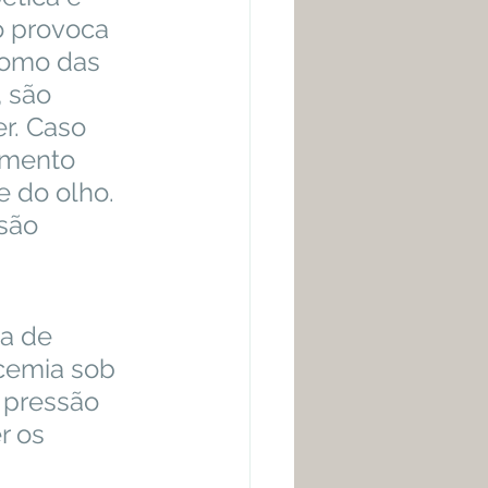
o provoca 
como das 
 são 
r. Caso 
imento 
 do olho. 
são 
a de 
icemia sob 
 pressão 
r os 