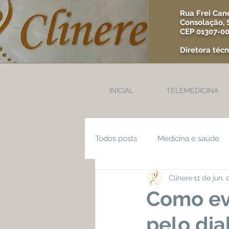
Rua Frei Cane
Consolação, 
CEP 01307-0
Diretora técn
INICIAL
TELEMEDICINA
Todos posts
Medicina e saúde
Clinere
11 de jun.
ovários policísticos
SOP
Como evi
pelo dia
Reumatologia
Metabologi