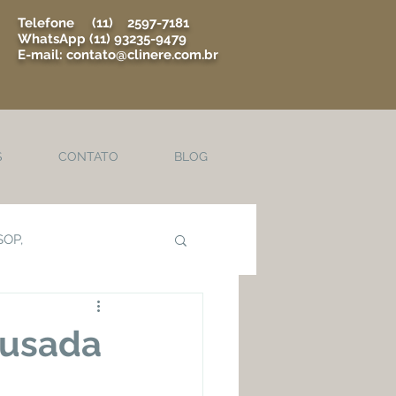
Telefone (11) 2597-7181
WhatsApp (11) 93235-9479
E-mail:
contato@clinere.com.br
S
CONTATO
BLOG
SOP,
Osteoartrite
ausada
oporose
Tireóide