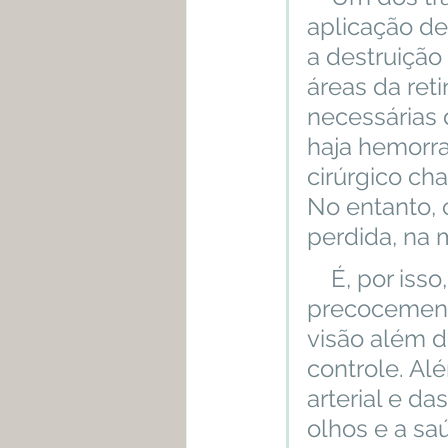
aplicação de
a destruição
áreas da ret
necessárias 
haja hemorra
cirúrgico ch
No entanto, 
perdida, na m
    É, por isso, que detectar a retinopatia diabética 
precocemente
visão além d
controle. Al
arterial e da
olhos e a s