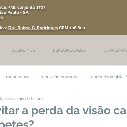
ca, 558, conjunto 1703,
São Paulo - SP,
00
ica:
Dra. Raíssa G. Rodrigues
CRM 106.600
SOBRE NÓS
ESPECIALIDADES
CONVÊNIO
menopausa
reposição hormonal
endocrinologista, 
 de 2020
2 min de leitura
endocrinologista
Alimentação Saudável
Artrose
tar a perda da visão c
betes?
a
Vitamina D
Ingestão de Álcool
câncer
oste