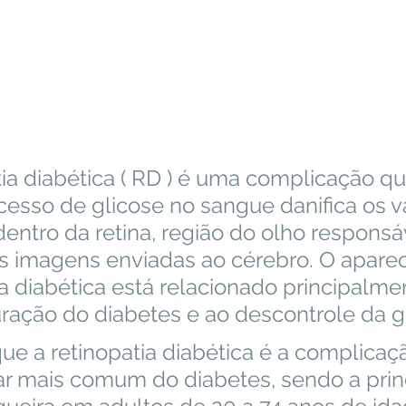
esso de glicose no sangue danifica os v
entro da retina, região do olho responsá
s imagens enviadas ao cérebro. O apare
ia diabética está relacionado principalme
ação do diabetes e ao descontrole da gl
r mais comum do diabetes, sendo a princ