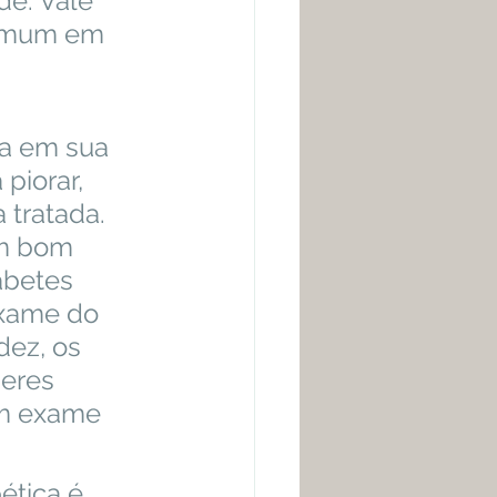
e. Vale 
comum em 
piorar, 
tratada. 
um bom 
abetes 
exame do 
ez, os 
eres 
um exame 