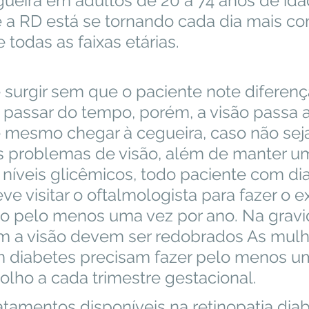
ueira em adultos de 20 a 74 anos de idad
e a RD está se tornando cada dia mais 
 todas as faixas etárias. 
 passar do tempo, porém, a visão passa a 
mesmo chegar à cegueira, caso não seja 
os problemas de visão, além de manter 
 níveis glicêmicos, todo paciente com di
eve visitar o oftalmologista para fazer o 
o pelo menos uma vez por ano. Na gravid
m a visão devem ser redobrados As mulh
m diabetes precisam fazer pelo menos 
olho a cada trimestre gestacional.  