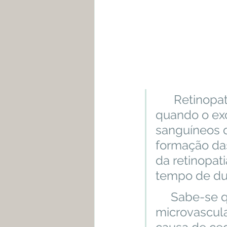
      Retinopatia diabética ( RD ) é uma complicação que ocorre 
quando o exc
sanguíneos d
formação da
da retinopat
tempo de dur
     Sabe-se que a retinopatia diabética é a complicação 
microvascula